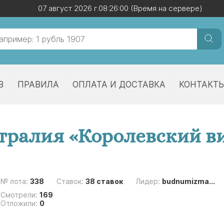
07 август 2026 г.
07 август 2026 г.
08:26:00
08:26:00
(Время на сервере)
(Время на сервере)
В
ПРАВИЛА
ОПЛАТА И ДОСТАВКА
КОНТАКТ
стралия «Королевский в
№ лота:
338
Ставок:
38 ставок
Лидер:
budnumizma...
Смотрели:
169
Отложили:
0