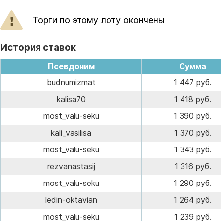
Торги по этому лоту окончены
История ставок
Псевдоним
Сумма
budnumizmat
1 447 руб.
kalisa70
1 418 руб.
most_valu-seku
1 390 руб.
kali_vasilisa
1 370 руб.
most_valu-seku
1 343 руб.
rezvanastasij
1 316 руб.
most_valu-seku
1 290 руб.
ledin-oktavian
1 264 руб.
most_valu-seku
1 239 руб.