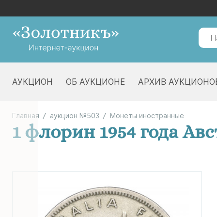
АУКЦИОН
ОБ АУКЦИОНЕ
АРХИВ АУКЦИОНО
Главная
аукцион №503
Монеты иностранные
1 флорин 1954 года Ав