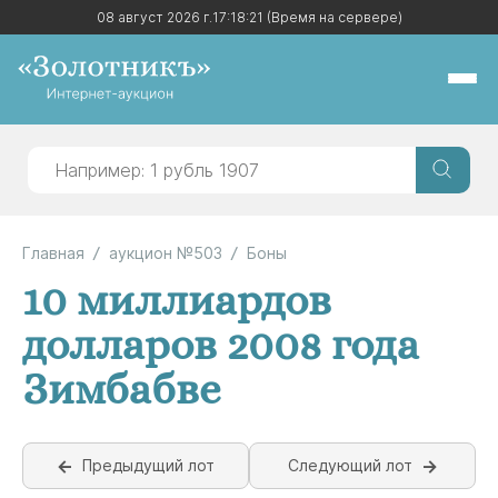
08 август 2026 г.
08 август 2026 г.
17:18:22
17:18:22
(Время на сервере)
(Время на сервере)
Главная
аукцион №503
Боны
10 миллиардов
долларов 2008 года
Зимбабве
Предыдущий лот
Следующий лот