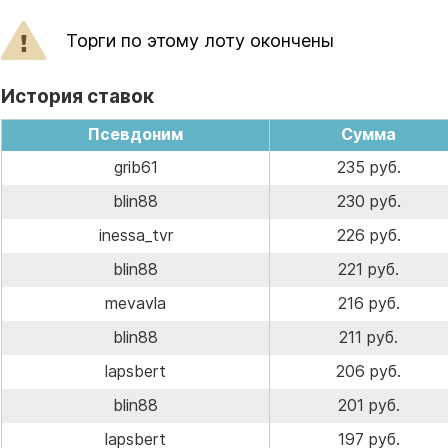
Торги по этому лоту окончены
История ставок
Псевдоним
Сумма
grib61
235 руб.
blin88
230 руб.
inessa_tvr
226 руб.
blin88
221 руб.
mevavla
216 руб.
blin88
211 руб.
lapsbert
206 руб.
blin88
201 руб.
lapsbert
197 руб.