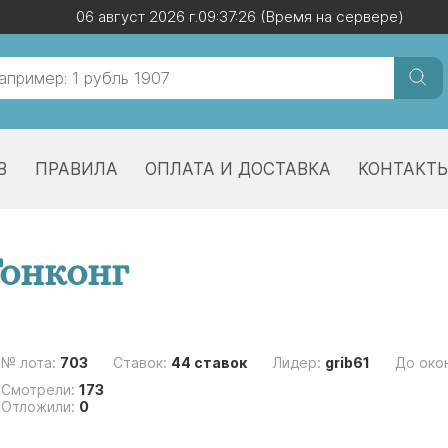
06 август 2026 г.
06 август 2026 г.
09:37:26
09:37:26
(Время на сервере)
(Время на сервере)
В
ПРАВИЛА
ОПЛАТА И ДОСТАВКА
КОНТАКТ
Гонконг
№ лота:
703
Ставок:
44 ставок
Лидер:
grib61
До око
Смотрели:
173
Отложили:
0