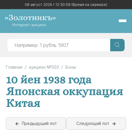
08 август 2026 г.
08 август 2026 г.
12:30:58
12:30:58
(Время на сервере)
(Время на сервере)
Главная
аукцион №503
Боны
10 йен 1938 года
Японская оккупация
Китая
Предыдущий лот
Следующий лот