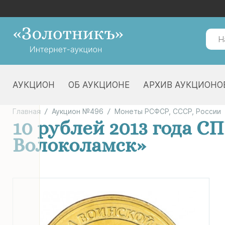
АУКЦИОН
ОБ АУКЦИОНЕ
АРХИВ АУКЦИОНО
Главная
Аукцион №496
Монеты РСФСР, СССР, России
10 рублей 2013 года С
Волоколамск»