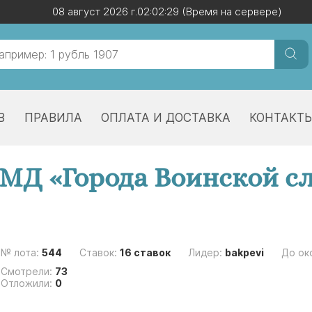
08 август 2026 г.
08 август 2026 г.
02:02:30
02:02:30
(Время на сервере)
(Время на сервере)
В
ПРАВИЛА
ОПЛАТА И ДОСТАВКА
КОНТАКТ
ПМД «Города Воинской сл
№ лота:
544
Ставок:
16 ставок
Лидер:
bakpevi
До ок
Смотрели:
73
Отложили:
0