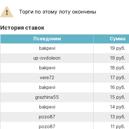
Торги по этому лоту окончены
История ставок
Псевдоним
Сумма
bakpevi
19 руб.
up-ovdoleon
19 руб.
bakpevi
18 руб.
vere72
17 руб.
bakpevi
16 руб.
grazhina55
15 руб.
bakpevi
14 руб.
pozo87
13 руб.
pozo87
11 руб.