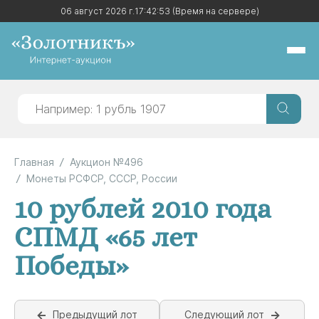
06 август 2026 г.
06 август 2026 г.
17:42:53
17:42:53
(Время на сервере)
(Время на сервере)
Главная
Аукцион №496
Монеты РСФСР, СССР, России
10 рублей 2010 года
СПМД «65 лет
Победы»
Предыдущий лот
Следующий лот