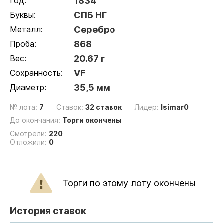
Год:
1834
Буквы:
СПБ НГ
Металл:
Серебро
Проба:
868
Вес:
20.67 г
Сохранность:
VF
Диаметр:
35,5 мм
№ лота:
7
Ставок:
32 ставок
Лидер:
lsimar0
До окончания:
Торги окончены
Смотрели:
220
Отложили:
0
Торги по этому лоту окончены
История ставок