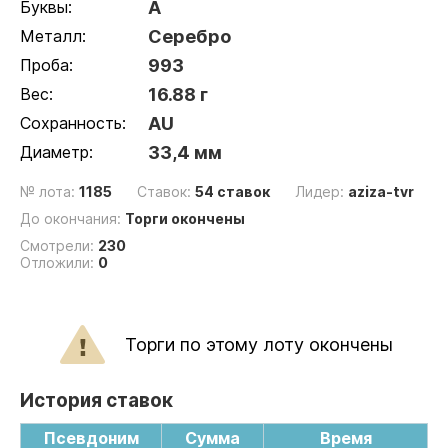
Буквы:
A
Металл:
Серебро
Проба:
993
Вес:
16.88 г
Сохранность:
AU
Диаметр:
33,4 мм
№ лота:
1185
Ставок:
54 ставок
Лидер:
aziza-tvr
До окончания:
Торги окончены
Смотрели:
230
Отложили:
0
Торги по этому лоту окончены
История ставок
Псевдоним
Сумма
Время