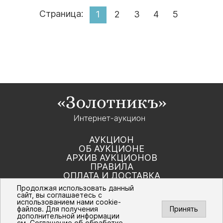
Страница:
1
2
3
4
5
АУКЦИОН
ОБ АУКЦИОНЕ
АРХИВ АУКЦИОНОВ
ПРАВИЛА
ОПЛАТА И ДОСТАВКА
КОНТАКТЫ
Продолжая использовать данный
сайт, вы соглашаетесь с
использованием нами cookie-
Политика компании в отношении обработки
файлов. Для получения
Принять
персональных данных
дополнительной информации
© Интернет-аукцион «Золотник». Все
см.
Соглашение об обработке