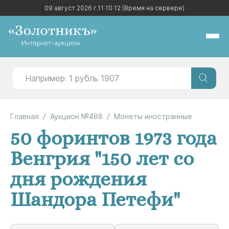
09 август 2026 г.
09 август 2026 г.
11:10:12
11:10:12
(Время на сервере)
(Время на сервере)
Главная
Аукцион №488
Монеты иностранные
50 форинтов 1973 года
Венгрия "150 лет со
дня рождения
Шандора Петефи"