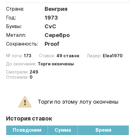
Страна:
Венгрия
Год:
1973
Буквы:
CvC
Металл:
Серебро
Сохранность:
Proof
№ лота:
173
Ставок:
49 ставок
Лидер:
Elea1970
До окончания:
Торги окончены
Смотрели:
249
Отложили:
0
Торги по этому лоту окончены
История ставок
Псевдоним
Сумма
Время