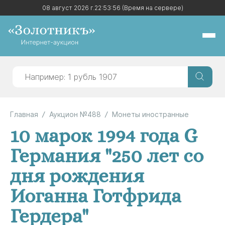
08 август 2026 г.
08 август 2026 г.
22:53:57
22:53:57
(Время на сервере)
(Время на сервере)
Главная
Аукцион №488
Монеты иностранные
10 марок 1994 года G
Германия "250 лет со
дня рождения
Иоганна Готфрида
Гердера"