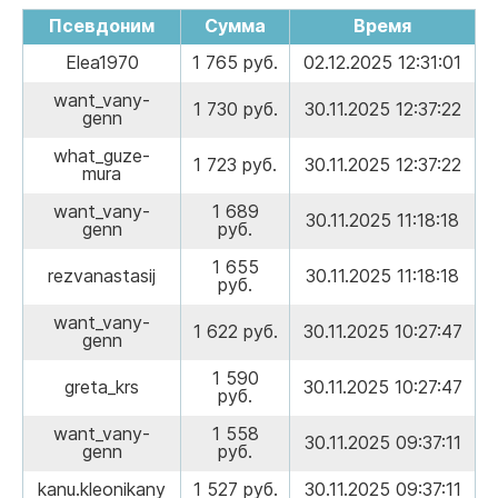
Псевдоним
Сумма
Время
Elea1970
1 765 руб.
02.12.2025 12:31:01
want_vany-
1 730 руб.
30.11.2025 12:37:22
genn
what_guze-
1 723 руб.
30.11.2025 12:37:22
mura
want_vany-
1 689
30.11.2025 11:18:18
genn
руб.
1 655
rezvanastasij
30.11.2025 11:18:18
руб.
want_vany-
1 622 руб.
30.11.2025 10:27:47
genn
1 590
greta_krs
30.11.2025 10:27:47
руб.
want_vany-
1 558
30.11.2025 09:37:11
genn
руб.
kanu.kleonikany
1 527 руб.
30.11.2025 09:37:11