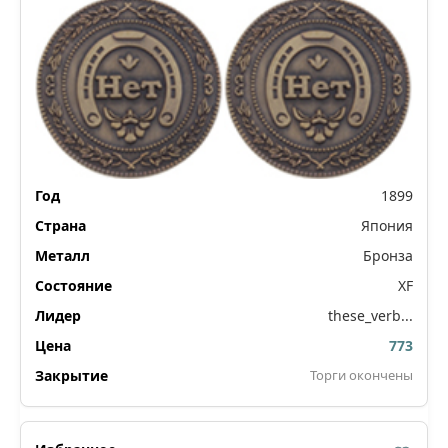
1899
Япония
Бронза
XF
these_verb...
773
Торги окончены