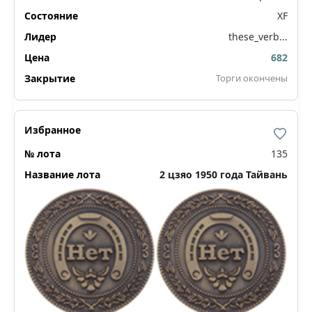
XF
these_verb...
682
Торги окончены
135
2 цзяо 1950 года Тайвань