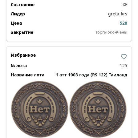
XF
greta_krs
528
Торги окончены
125
1 атт 1903 года (RS 122) Таиланд