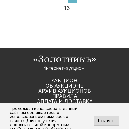
...
13
АУКЦИОН
ОБ АУКЦИОНЕ
АРХИВ АУКЦИОНОВ
ПРАВИЛА
ОПЛАТА И ДОСТАВКА
КОНТАКТЫ
Продолжая использовать данный
сайт, вы соглашаетесь с
использованием нами cookie-
Политика компании в отношении обработки
файлов. Для получения
Принять
персональных данных
дополнительной информации
© Интернет-аукцион «Золотник». Все
см.
Соглашение об обработке