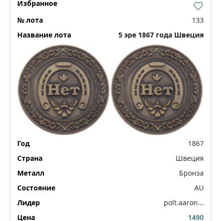
133
5 эре 1867 года Швеция
1867
Швеция
Бронза
AU
polt.aaron...
1490