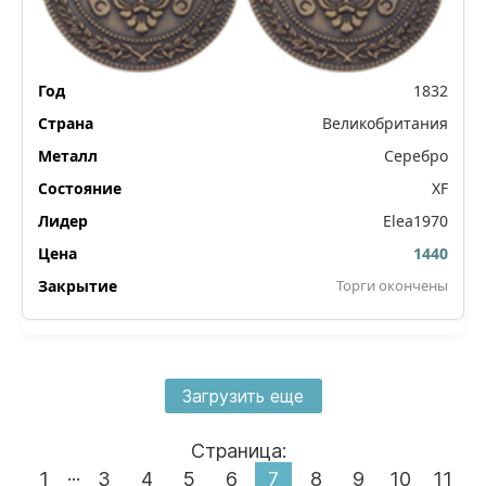
1832
Великобритания
Серебро
XF
Elea1970
1440
Торги окончены
Загрузить еще
Страница:
...
1
3
4
5
6
7
8
9
10
11