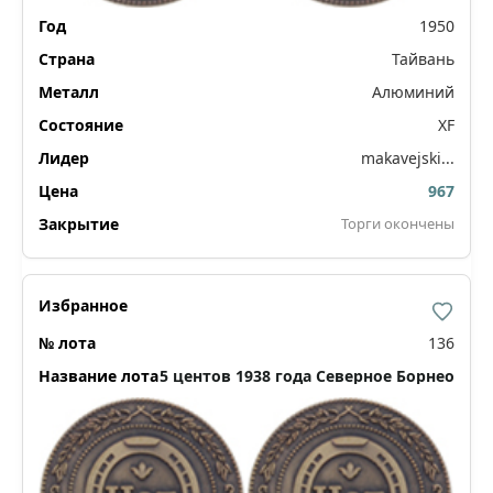
1950
Тайвань
Алюминий
XF
makavejski...
967
Торги окончены
136
5 центов 1938 года Северное Борнео