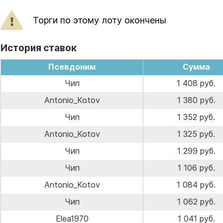
Торги по этому лоту окончены
История ставок
Псевдоним
Сумма
Чип
1 408 руб.
Antonio_Kotov
1 380 руб.
Чип
1 352 руб.
Antonio_Kotov
1 325 руб.
Чип
1 299 руб.
Чип
1 106 руб.
Antonio_Kotov
1 084 руб.
Чип
1 062 руб.
Elea1970
1 041 руб.