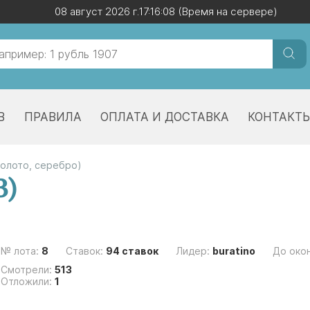
08 август 2026 г.
08 август 2026 г.
17:16:09
17:16:09
(Время на сервере)
(Время на сервере)
В
ПРАВИЛА
ОПЛАТА И ДОСТАВКА
КОНТАКТ
золото, серебро)
З)
№ лота:
8
Ставок:
94 ставок
Лидер:
buratino
До око
Смотрели:
513
Отложили:
1