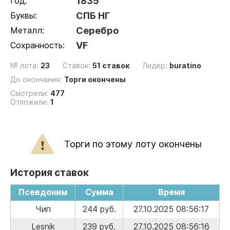
Год:
1835
Буквы:
СПБ НГ
Металл:
Серебро
Сохранность:
VF
№ лота:
23
Ставок:
51 ставок
Лидер:
buratino
До окончания:
Торги окончены
Смотрели:
477
Отложили:
1
Торги по этому лоту окончены
История ставок
Псевдоним
Сумма
Время
Чип
244 руб.
27.10.2025 08:56:17
Lesnik
239 руб.
27.10.2025 08:56:16