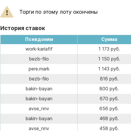
Торги по этому лоту окончены
История ставок
Псевдоним
Сумма
work-kariafif
1 173 руб.
bezb-filo
1 150 руб.
pere.mark
1 143 руб.
bezb-filo
816 руб.
bakin-bayan
800 руб.
bakin-bayan
670 руб.
avse_nnv
656 руб.
bakin-bayan
468 руб.
avse_nnv
458 руб.