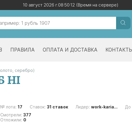
10 август 2026 г.
10 август 2026 г.
08:50:12
08:50:12
(Время на сервере)
(Время на сервере)
В
ПРАВИЛА
ОПЛАТА И ДОСТАВКА
КОНТАКТ
золото, серебро)
Б НI
№ лота:
17
Ставок:
31 ставок
Лидер:
work-karia...
До
Смотрели:
377
Отложили:
0