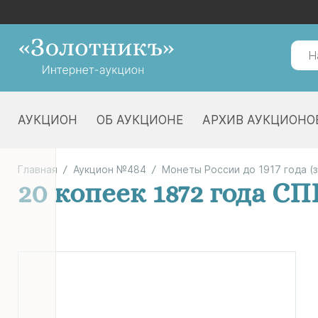
АУКЦИОН
ОБ АУКЦИОНЕ
АРХИВ АУКЦИОНО
Главная
Аукцион №484
Монеты России до 1917 года (
20 копеек 1872 года СП