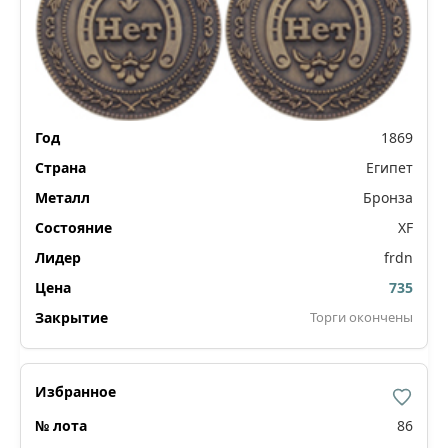
1869
Египет
Бронза
XF
frdn
735
Торги окончены
86