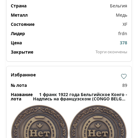
Бельгия
Медь
XF
frdn
378
Торги окончены
89
1 франк 1922 года Бельгийское Конго -
Надпись на французском (CONGO BELGE /
DES BELGES)