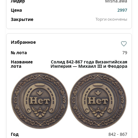
Misha.awa
2997
Торги окончены
79
Солид 842-867 года Византийская
Империя — Михаил III и Феодора
842 - 867