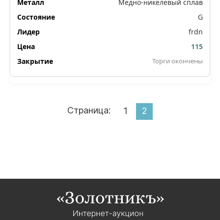
Медно-никелевый сплав
G
frdn
115
Торги окончены
Страница:
1
2