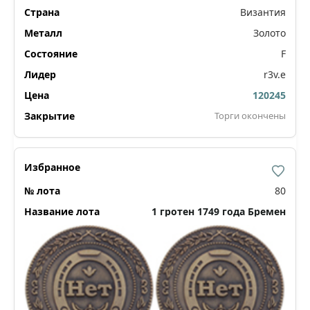
Византия
Золото
F
r3v.e
120245
Торги окончены
80
1 гротен 1749 года Бремен