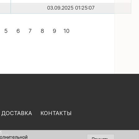
03.09.2025 01:25:07
5
6
7
8
9
10
 ДОСТАВКА
КОНТАКТЫ
х
026 г.
полнительной