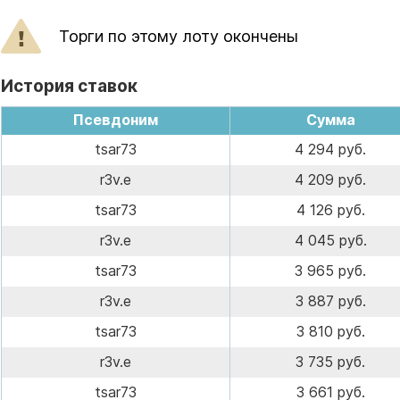
Торги по этому лоту окончены
История ставок
Псевдоним
Сумма
tsar73
4 294 руб.
r3v.e
4 209 руб.
tsar73
4 126 руб.
r3v.e
4 045 руб.
tsar73
3 965 руб.
r3v.e
3 887 руб.
tsar73
3 810 руб.
r3v.e
3 735 руб.
tsar73
3 661 руб.