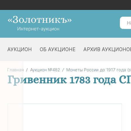
АУКЦИОН
ОБ АУКЦИОНЕ
АРХИВ АУКЦИОНО
Главная
Аукцион №482
Монеты России до 1917 года (
Гривенник 1783 года С