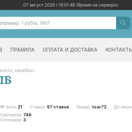
07 август 2026 г.
07 август 2026 г.
16:01:49
16:01:49
(Время на сервере)
(Время на сервере)
В
ПРАВИЛА
ОПЛАТА И ДОСТАВКА
КОНТАКТ
золото, серебро)
ПБ
№ лота:
21
Ставок:
97 ставок
Лидер:
tsar73
До окон
Смотрели:
746
Отложили:
3