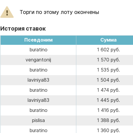
Торги по этому лоту окончены
История ставок
Псевдоним
Сумма
buratino
1 602 руб.
vengantonij
1 570 руб.
buratino
1 535 руб.
laviniya83
1 504 руб.
buratino
1 474 руб.
laviniya83
1 445 руб.
buratino
1 416 руб.
pislisa
1 388 руб.
buratino
1 360 руб.