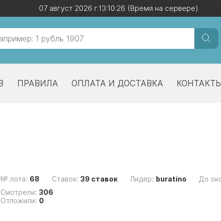
07 август 2026 г.
07 август 2026 г.
13:10:27
13:10:27
(Время на сервере)
(Время на сервере)
В
ПРАВИЛА
ОПЛАТА И ДОСТАВКА
КОНТАКТ
№ лота:
68
Ставок:
39 ставок
Лидер:
buratino
До ок
Смотрели:
306
Отложили:
0