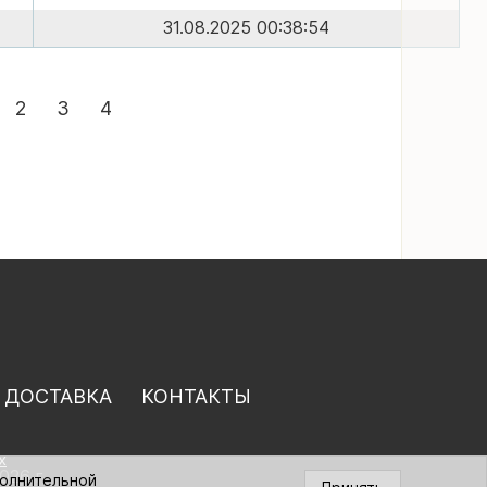
31.08.2025 00:38:54
2
3
4
 ДОСТАВКА
КОНТАКТЫ
х
026 г.
полнительной