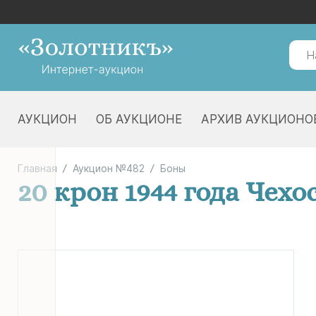
АУКЦИОН
ОБ АУКЦИОНЕ
АРХИВ АУКЦИОНО
Главная
Аукцион №482
Боны
20 крон 1944 года Чех