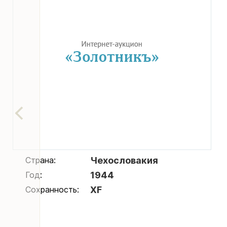
Страна:
Чехословакия
Год:
1944
Сохранность:
XF