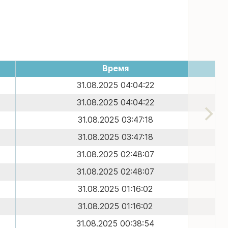
Время
31.08.2025 04:04:22
31.08.2025 04:04:22
31.08.2025 03:47:18
31.08.2025 03:47:18
31.08.2025 02:48:07
31.08.2025 02:48:07
31.08.2025 01:16:02
31.08.2025 01:16:02
31.08.2025 00:38:54