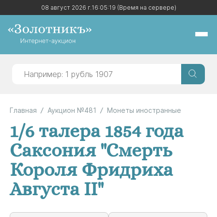
08 август 2026 г.
08 август 2026 г.
16:05:19
16:05:19
(Время на сервере)
(Время на сервере)
Главная
Аукцион №481
Монеты иностранные
1/6 талера 1854 года
Саксония "Смерть
Короля Фридриха
Августа II"