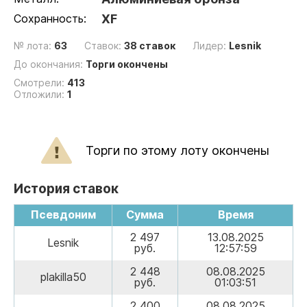
Сохранность:
XF
№ лота:
63
Ставок:
38 ставок
Лидер:
Lesnik
До окончания:
Торги окончены
Смотрели:
413
Отложили:
1
Торги по этому лоту окончены
История ставок
Псевдоним
Сумма
Время
2 497
13.08.2025
Lesnik
руб.
12:57:59
2 448
08.08.2025
plakilla50
руб.
01:03:51
2 400
08.08.2025