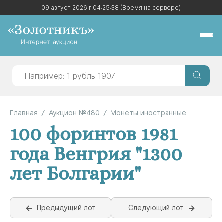
09 август 2026 г.
09 август 2026 г.
04:25:38
04:25:38
(Время на сервере)
(Время на сервере)
Главная
Аукцион №480
Монеты иностранные
100 форинтов 1981
года Венгрия "1300
лет Болгарии"
Предыдущий лот
Следующий лот