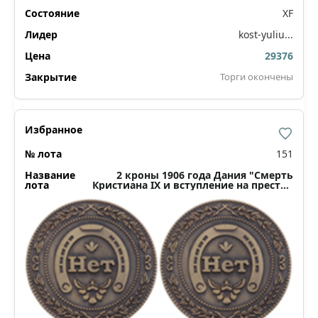
XF
kost-yuliu...
29376
Торги окончены
151
2 кроны 1906 года Дания "Смерть
Кристиана IX и вступление на престол
Фредерика VIII"