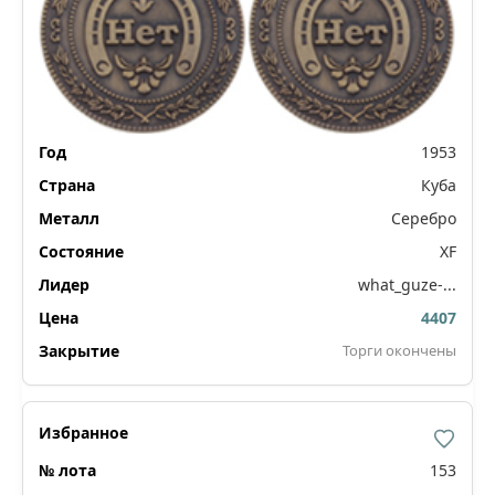
1953
Куба
Серебро
XF
what_guze-...
4407
Торги окончены
153