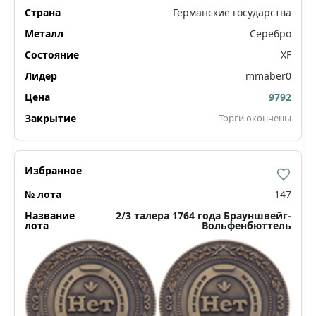
Германские государства
Серебро
XF
mmaber0
9792
Торги окончены
147
2/3 талера 1764 года Брауншвейг-
Вольфенбюттель