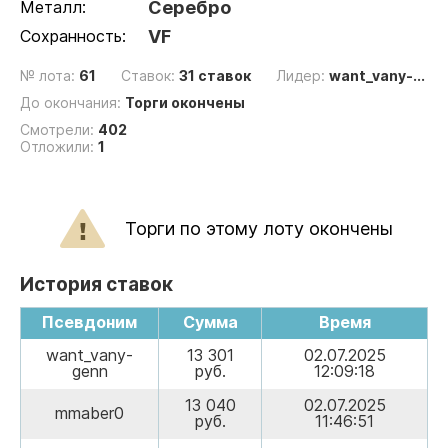
Металл:
Серебро
Сохранность:
VF
№ лота:
61
Ставок:
31 ставок
Лидер:
want_vany-...
До окончания:
Торги окончены
Смотрели:
402
Отложили:
1
Торги по этому лоту окончены
История ставок
Псевдоним
Сумма
Время
want_vany-
13 301
02.07.2025
genn
руб.
12:09:18
13 040
02.07.2025
mmaber0
руб.
11:46:51