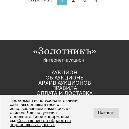
АУКЦИОН
ОБ АУКЦИОНЕ
АРХИВ АУКЦИОНОВ
ПРАВИЛА
ОПЛАТА И ДОСТАВКА
КОНТАКТЫ
Продолжая использовать данный
сайт, вы соглашаетесь с
использованием нами cookie-
Политика компании в отношении обработки
файлов. Для получения
Принять
персональных данных
дополнительной информации
© Интернет-аукцион «Золотник». Все
см.
Соглашение об обработке
права защищены. 2016 – 2026 г.
персональных данных
.