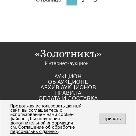
АУКЦИОН
ОБ АУКЦИОНЕ
АРХИВ АУКЦИОНОВ
ПРАВИЛА
ОПЛАТА И ДОСТАВКА
КОНТАКТЫ
Продолжая использовать данный
сайт, вы соглашаетесь с
использованием нами cookie-
Политика компании в отношении обработки
файлов. Для получения
Принять
персональных данных
дополнительной информации
© Интернет-аукцион «Золотник». Все
см.
Соглашение об обработке
права защищены. 2016 – 2026 г.
персональных данных
.