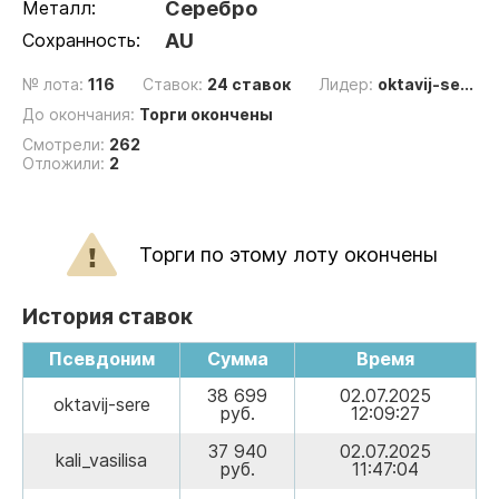
Металл:
Серебро
Сохранность:
AU
№ лота:
116
Ставок:
24 ставок
Лидер:
oktavij-se...
До окончания:
Торги окончены
Смотрели:
262
Отложили:
2
Торги по этому лоту окончены
История ставок
Псевдоним
Сумма
Время
38 699
02.07.2025
oktavij-sere
руб.
12:09:27
37 940
02.07.2025
kali_vasilisa
руб.
11:47:04