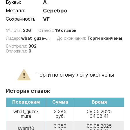
Буквы:
А
Металл:
Серебро
Сохранность:
VF
№ лота:
226
Ставок:
19 ставок
Лидер:
what_guze-...
До окончания:
Торги окончены
Смотрели:
302
Отложили:
0
Торги по этому лоту окончены
История ставок
Псевдоним
Сумма
Время
what_guze-
3 385
09.05.2025
mura
руб.
04:08:41
3 350
09.05.2025
svaraf0