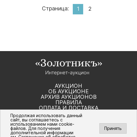
Страница:
1
2
АУКЦИОН
ОБ АУКЦИОНЕ
АРХИВ АУКЦИОНОВ
ПРАВИЛА
ОПЛАТА И ДОСТАВКА
КОНТАКТЫ
Продолжая использовать данный
сайт, вы соглашаетесь с
использованием нами cookie-
Политика компании в отношении обработки
файлов. Для получения
Принять
персональных данных
дополнительной информации
© Интернет-аукцион «Золотник». Все
см.
Соглашение об обработке