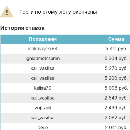
Торги по этому лоту окончены
История ставок
Псевдоним
Сумма
makavejskij94
5 411 руб.
ignidamdinsuren
5 304 руб.
kali_vasilisa
5 270 руб.
kali_vasilisa
5 200 руб.
kalisa70
5 098 руб.
kali_vasilisa
2 549 руб.
vojt.aeli
2 499 руб.
kali_vasilisa
2 082 руб.
r3v.e
2 041 руб.