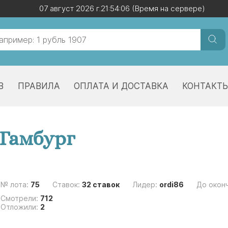
07 август 2026 г.
07 август 2026 г.
21:54:06
21:54:06
(Время на сервере)
(Время на сервере)
В
ПРАВИЛА
ОПЛАТА И ДОСТАВКА
КОНТАКТ
 Гамбург
№ лота:
75
Ставок:
32 ставок
Лидер:
ordi86
До окон
Смотрели:
712
Отложили:
2