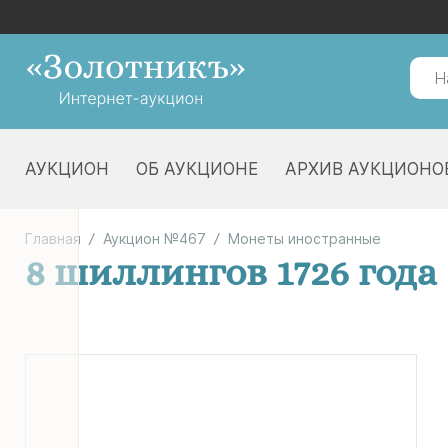
АУКЦИОН
ОБ АУКЦИОНЕ
АРХИВ АУКЦИОНО
Главная
Аукцион №467
Монеты иностранные
8 шиллингов 1726 года