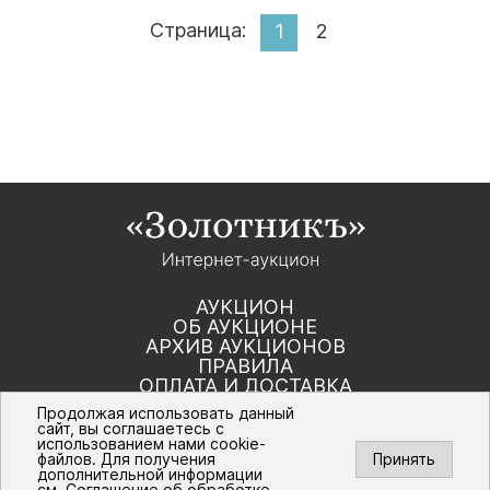
Страница:
1
2
АУКЦИОН
ОБ АУКЦИОНЕ
АРХИВ АУКЦИОНОВ
ПРАВИЛА
ОПЛАТА И ДОСТАВКА
КОНТАКТЫ
Продолжая использовать данный
сайт, вы соглашаетесь с
использованием нами cookie-
Политика компании в отношении обработки
файлов. Для получения
Принять
персональных данных
дополнительной информации
© Интернет-аукцион «Золотник». Все
см.
Соглашение об обработке