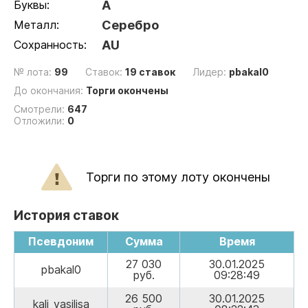
Буквы:
A
Металл:
Серебро
Сохранность:
AU
№ лота:
99
Ставок:
19 ставок
Лидер:
pbakal0
До окончания:
Торги окончены
Смотрели:
647
Отложили:
0
Торги по этому лоту окончены
История ставок
Псевдоним
Сумма
Время
27 030
30.01.2025
pbakal0
руб.
09:28:49
26 500
30.01.2025
kali_vasilisa