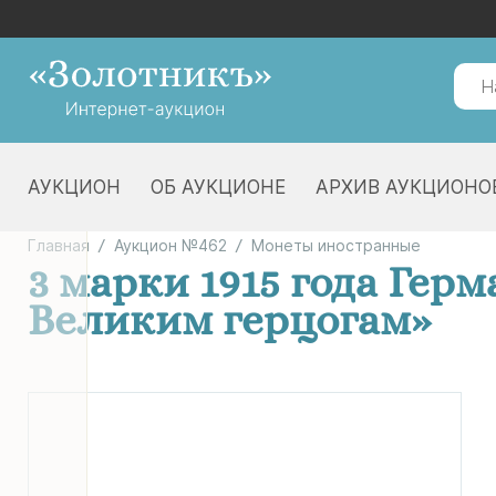
АУКЦИОН
ОБ АУКЦИОНЕ
АРХИВ АУКЦИОНО
Главная
Аукцион №462
Монеты иностранные
3 марки 1915 года Гер
Великим герцогам»