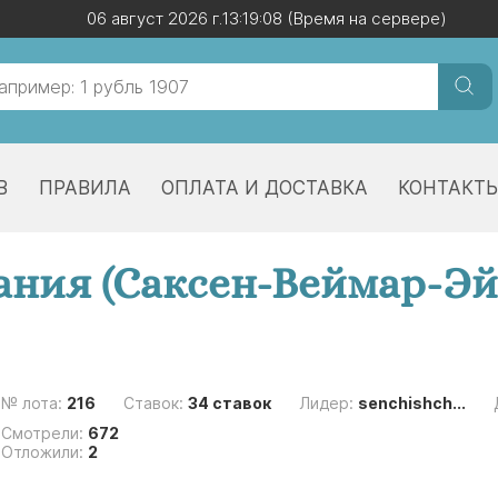
06 август 2026 г.
06 август 2026 г.
13:19:09
13:19:09
(Время на сервере)
(Время на сервере)
В
ПРАВИЛА
ОПЛАТА И ДОСТАВКА
КОНТАКТ
мания (Саксен-Веймар-Эй
№ лота:
216
Ставок:
34 ставок
Лидер:
senchishch...
Смотрели:
672
Отложили:
2