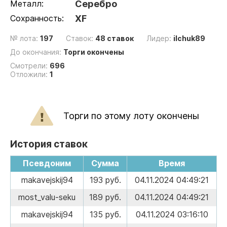
Металл:
Серебро
Сохранность:
XF
№ лота:
197
Ставок:
48 ставок
Лидер:
ilchuk89
До окончания:
Торги окончены
Смотрели:
696
Отложили:
1
Торги по этому лоту окончены
История ставок
Псевдоним
Сумма
Время
makavejskij94
193 руб.
04.11.2024 04:49:21
most_valu-seku
189 руб.
04.11.2024 04:49:21
makavejskij94
135 руб.
04.11.2024 03:16:10