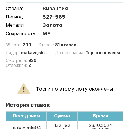
Страна:
Византия
Период:
527–565
Металл:
Золото
Сохранность:
MS
№ лота:
200
Ставок:
81 ставок
Лидер:
makavejski...
До окончания:
Торги окончены
Смотрели:
939
Отложили:
2
Торги по этому лоту окончены
История ставок
Псевдоним
Сумма
Время
132 192
23.10.2024
makavejskij94