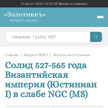
10 август 2026 г.
10 август 2026 г.
22:25:39
22:25:39
(Время на сервере)
(Время на сервере)
Главная
Аукцион №461
Монеты иностранные
Солид 527-565 года
Византийская
империя (Юстиниан
I) в слабе NGC (MS)