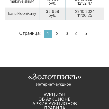
makavejskij94
руб.
12:32:47
35 658
23.10.2024
kanu.kleonikany
руб.
11:00:25
Страница:
1
2
3
4
5
АУКЦИОН
ОБ АУКЦИОНЕ
АРХИВ АУКЦИОНОВ
ПРАВИЛА