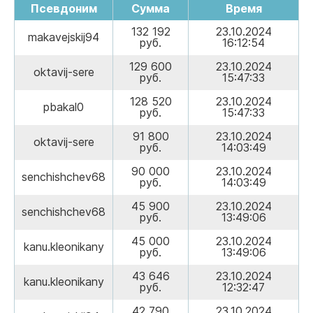
Псевдоним
Сумма
Время
132 192
23.10.2024
makavejskij94
руб.
16:12:54
129 600
23.10.2024
oktavij-sere
руб.
15:47:33
128 520
23.10.2024
pbakal0
руб.
15:47:33
91 800
23.10.2024
oktavij-sere
руб.
14:03:49
90 000
23.10.2024
senchishchev68
руб.
14:03:49
45 900
23.10.2024
senchishchev68
руб.
13:49:06
45 000
23.10.2024
kanu.kleonikany
руб.
13:49:06
43 646
23.10.2024
kanu.kleonikany
руб.
12:32:47
42 790
23.10.2024