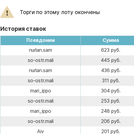
Торги по этому лоту окончены
История ставок
Псевдоним
Сумма
nurlan.sam
623 руб.
so-ostr.mali
445 руб.
nurlan.sam
436 руб.
so-ostr.mali
311 руб.
mari_ippo
304 руб.
so-ostr.mali
253 руб.
mari_ippo
248 руб.
so-ostr.mali
206 руб.
Aiv
201 руб.