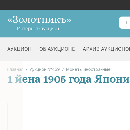
АУКЦИОН
ОБ АУКЦИОНЕ
АРХИВ АУКЦИОНО
Главная
Аукцион №459
Монеты иностранные
1 йена 1905 года Япон