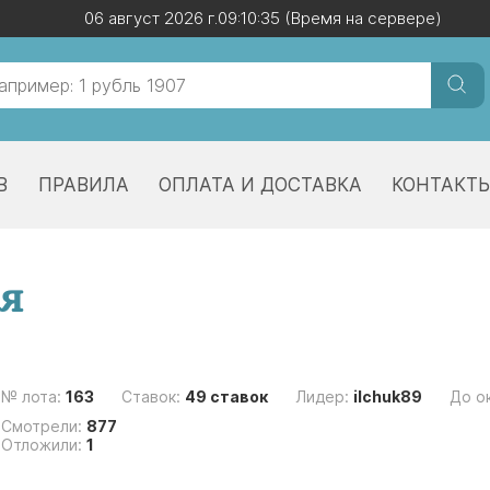
06 август 2026 г.
06 август 2026 г.
09:10:35
09:10:35
(Время на сервере)
(Время на сервере)
В
ПРАВИЛА
ОПЛАТА И ДОСТАВКА
КОНТАКТ
ия
№ лота:
163
Ставок:
49 ставок
Лидер:
ilchuk89
До о
Смотрели:
877
Отложили:
1