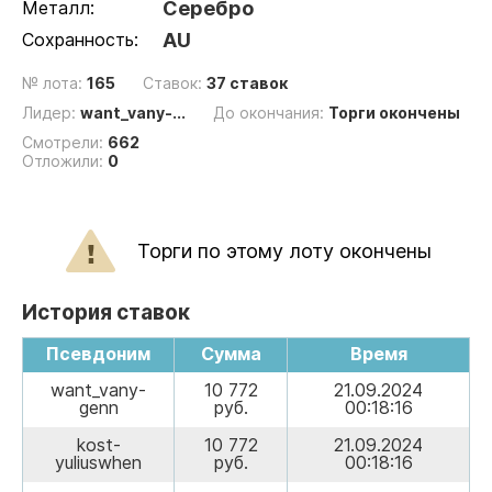
Металл:
Серебро
Сохранность:
AU
№ лота:
165
Ставок:
37 ставок
Лидер:
want_vany-...
До окончания:
Торги окончены
Смотрели:
662
Отложили:
0
Торги по этому лоту окончены
История ставок
Псевдоним
Сумма
Время
want_vany-
10 772
21.09.2024
genn
руб.
00:18:16
kost-
10 772
21.09.2024
yuliuswhen
руб.
00:18:16