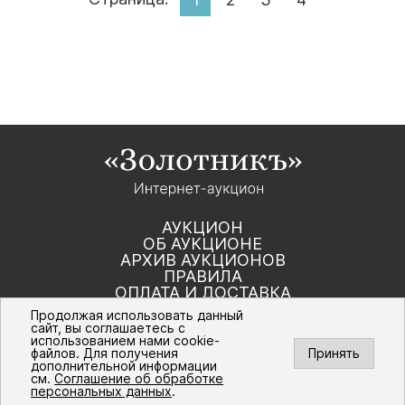
АУКЦИОН
ОБ АУКЦИОНЕ
АРХИВ АУКЦИОНОВ
ПРАВИЛА
ОПЛАТА И ДОСТАВКА
КОНТАКТЫ
Продолжая использовать данный
сайт, вы соглашаетесь с
использованием нами cookie-
Политика компании в отношении обработки
файлов. Для получения
Принять
персональных данных
дополнительной информации
© Интернет-аукцион «Золотник». Все
см.
Соглашение об обработке
права защищены. 2016 – 2026 г.
персональных данных
.