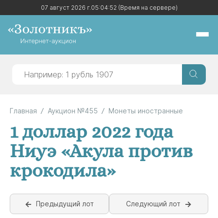
07 август 2026 г.
07 август 2026 г.
05:04:52
05:04:52
(Время на сервере)
(Время на сервере)
Главная
Аукцион №455
Монеты иностранные
1 доллар 2022 года
Ниуэ «Акула против
крокодила»
Предыдущий лот
Следующий лот