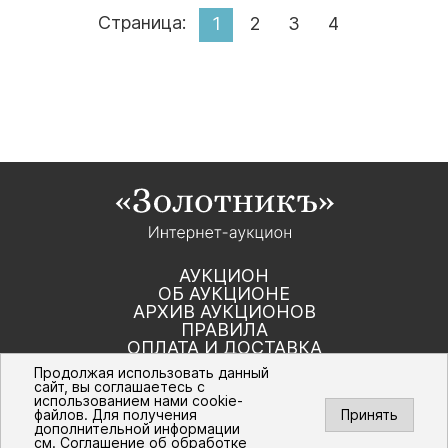
Страница:
1
2
3
4
АУКЦИОН
ОБ АУКЦИОНЕ
АРХИВ АУКЦИОНОВ
ПРАВИЛА
ОПЛАТА И ДОСТАВКА
КОНТАКТЫ
Продолжая использовать данный
сайт, вы соглашаетесь с
использованием нами cookie-
Политика компании в отношении обработки
файлов. Для получения
Принять
персональных данных
дополнительной информации
© Интернет-аукцион «Золотник». Все
см.
Соглашение об обработке