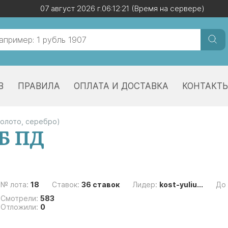
07 август 2026 г.
07 август 2026 г.
06:12:21
06:12:21
(Время на сервере)
(Время на сервере)
В
ПРАВИЛА
ОПЛАТА И ДОСТАВКА
КОНТАКТ
золото, серебро)
ПБ ПД
№ лота:
18
Ставок:
36 ставок
Лидер:
kost-yuliu...
До
Смотрели:
583
Отложили:
0