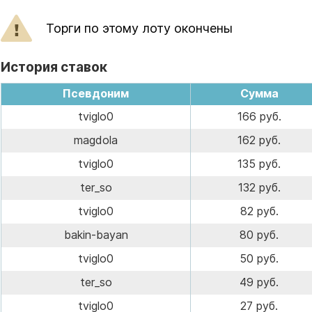
Торги по этому лоту окончены
История ставок
Псевдоним
Сумма
tviglo0
166 руб.
magdola
162 руб.
tviglo0
135 руб.
ter_so
132 руб.
tviglo0
82 руб.
bakin-bayan
80 руб.
tviglo0
50 руб.
ter_so
49 руб.
tviglo0
27 руб.