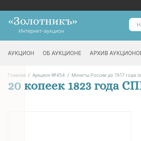
АУКЦИОН
ОБ АУКЦИОНЕ
АРХИВ АУКЦИОНО
Главная
Аукцион №454
Монеты России до 1917 года (
20 копеек 1823 года С