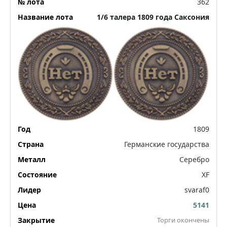
362
1/6 талера 1809 года Саксония
1809
Германские государства
Серебро
XF
svaraf0
5141
Торги окончены