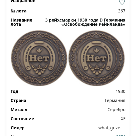
367
3 рейхсмарки 1930 года D Германия
«Освобождение Рейнланда»
1930
Германия
Серебро
XF
what_guze-...