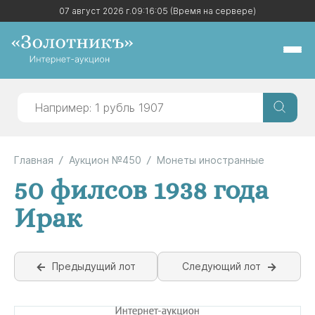
07 август 2026 г.
07 август 2026 г.
09:16:05
09:16:05
(Время на сервере)
(Время на сервере)
Главная
Аукцион №450
Монеты иностранные
50 филсов 1938 года
Ирак
Предыдущий лот
Следующий лот