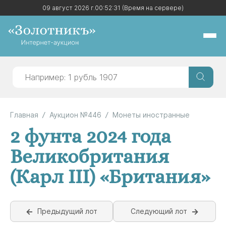
09 август 2026 г.
09 август 2026 г.
00:52:32
00:52:32
(Время на сервере)
(Время на сервере)
Главная
Аукцион №446
Монеты иностранные
2 фунта 2024 года
Великобритания
(Карл III) «Британия»
Предыдущий лот
Следующий лот