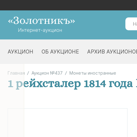
АУКЦИОН
ОБ АУКЦИОНЕ
АРХИВ АУКЦИОНО
Главная
Аукцион №437
Монеты иностранные
1 рейхсталер 1814 года