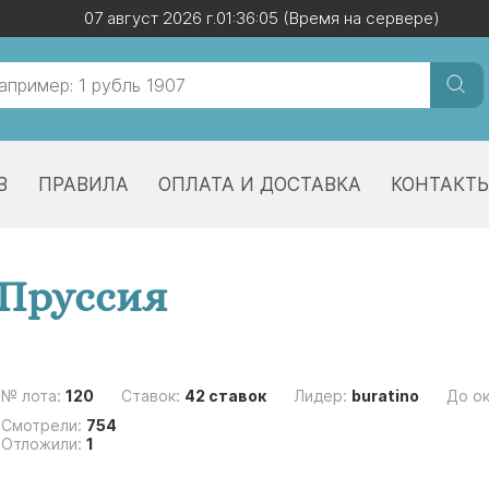
07 август 2026 г.
07 август 2026 г.
01:36:05
01:36:05
(Время на сервере)
(Время на сервере)
В
ПРАВИЛА
ОПЛАТА И ДОСТАВКА
КОНТАКТ
 Пруссия
№ лота:
120
Ставок:
42 ставок
Лидер:
buratino
До о
Смотрели:
754
Отложили:
1