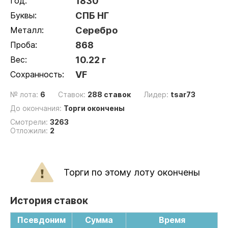
Год:
1830
Буквы:
СПБ НГ
Металл:
Серебро
Проба:
868
Вес:
10.22 г
Сохранность:
VF
№ лота:
6
Ставок:
288 ставок
Лидер:
tsar73
До окончания:
Торги окончены
Смотрели:
3263
Отложили:
2
Торги по этому лоту окончены
История ставок
Псевдоним
Сумма
Время