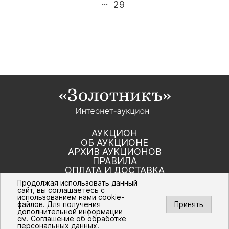
...
29
АУКЦИОН
ОБ АУКЦИОНЕ
АРХИВ АУКЦИОНОВ
ПРАВИЛА
ОПЛАТА И ДОСТАВКА
КОНТАКТЫ
Продолжая использовать данный
сайт, вы соглашаетесь с
использованием нами cookie-
Политика компании в отношении обработки
файлов. Для получения
Принять
персональных данных
дополнительной информации
© Интернет-аукцион «Золотник». Все
см.
Соглашение об обработке
права защищены. 2016 – 2026 г.
персональных данных
.