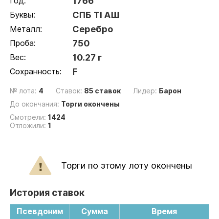
Год:
1766
Буквы:
СПБ ТI АШ
Металл:
Серебро
Проба:
750
Вес:
10.27 г
Сохранность:
F
№ лота:
4
Ставок:
85 ставок
Лидер:
Барон
До окончания:
Торги окончены
Смотрели:
1424
Отложили:
1
Торги по этому лоту окончены
История ставок
Псевдоним
Сумма
Время