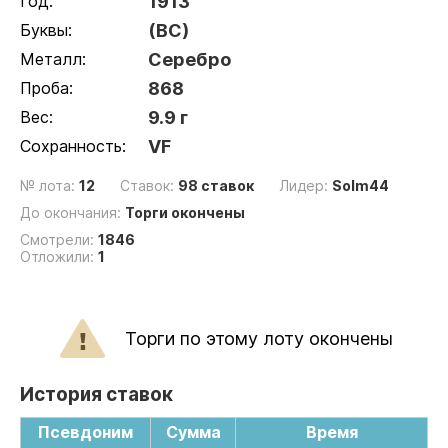
Год:
1913
Буквы:
(ВС)
Металл:
Серебро
Проба:
868
Вес:
9.9 г
Сохранность:
VF
№ лота:
12
Ставок:
98 ставок
Лидер:
Solm44
До окончания:
Торги окончены
Смотрели:
1846
Отложили:
1
Торги по этому лоту окончены
История ставок
Псевдоним
Сумма
Время