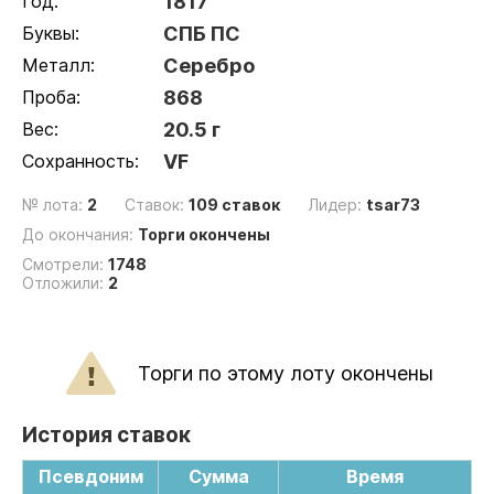
Год:
1817
Буквы:
СПБ ПС
Металл:
Серебро
Проба:
868
Вес:
20.5 г
Сохранность:
VF
№ лота:
2
Ставок:
109 ставок
Лидер:
tsar73
До окончания:
Торги окончены
Смотрели:
1748
Отложили:
2
Торги по этому лоту окончены
История ставок
Псевдоним
Сумма
Время